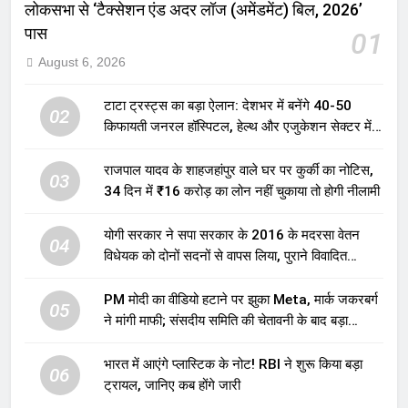
लोकसभा से ‘टैक्सेशन एंड अदर लॉज (अमेंडमेंट) बिल, 2026’
पास
01
August 6, 2026
टाटा ट्रस्ट्स का बड़ा ऐलान: देशभर में बनेंगे 40-50
02
किफायती जनरल हॉस्पिटल, हेल्थ और एजुकेशन सेक्टर में
होगा बड़ा निवेश
राजपाल यादव के शाहजहांपुर वाले घर पर कुर्की का नोटिस,
03
34 दिन में ₹16 करोड़ का लोन नहीं चुकाया तो होगी नीलामी
योगी सरकार ने सपा सरकार के 2016 के मदरसा वेतन
04
विधेयक को दोनों सदनों से वापस लिया, पुराने विवादित
प्रावधान समाप्त; विपक्ष ने फैसले पर उठाए सवाल
PM मोदी का वीडियो हटाने पर झुका Meta, मार्क जकरबर्ग
05
ने मांगी माफी; संसदीय समिति की चेतावनी के बाद बड़ा
घटनाक्रम
भारत में आएंगे प्लास्टिक के नोट! RBI ने शुरू किया बड़ा
06
ट्रायल, जानिए कब होंगे जारी