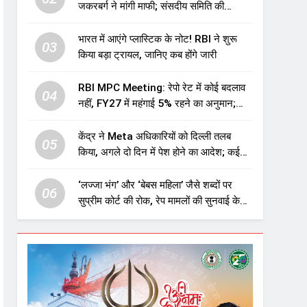
जकरबर्ग ने मांगी माफी; संसदीय समिति की
चेतावनी के बाद बड़ा घटनाक्रम
भारत में आएंगे प्लास्टिक के नोट! RBI ने शुरू
03
किया बड़ा ट्रायल, जानिए कब होंगे जारी
RBI MPC Meeting: रेपो रेट में कोई बदलाव
04
नहीं, FY27 में महंगाई 5% रहने का अनुमान;
महंगाई बढ़ने का भी अलर्ट
केंद्र ने Meta अधिकारियों को दिल्ली तलब
05
किया, अगले दो दिन में पेश होने का आदेश; कई
मुद्दों पर मांगा जवाब
‘लज्जा भंग’ और ‘बेबस महिला’ जैसे शब्दों पर
06
सुप्रीम कोर्ट की रोक, रेप मामलों की सुनवाई के
लिए जारी की नई गाइडलाइंस