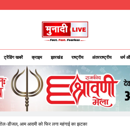
Munadilive.co
Munadi Live – Jharkhand's Leading Local
ट्रेंडिंग खबरें
क्राइम
झारखंड
राष्ट्रीय
अंतरराष्ट्रीय
धर्म औ
 पेट्रोल-डीजल, आम आदमी को फिर लगा महंगाई का झटका