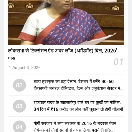
लोकसभा से ‘टैक्सेशन एंड अदर लॉज (अमेंडमेंट) बिल, 2026’
पास
01
August 6, 2026
टाटा ट्रस्ट्स का बड़ा ऐलान: देशभर में बनेंगे 40-50
02
किफायती जनरल हॉस्पिटल, हेल्थ और एजुकेशन सेक्टर में
होगा बड़ा निवेश
राजपाल यादव के शाहजहांपुर वाले घर पर कुर्की का नोटिस,
03
34 दिन में ₹16 करोड़ का लोन नहीं चुकाया तो होगी नीलामी
योगी सरकार ने सपा सरकार के 2016 के मदरसा वेतन
04
विधेयक को दोनों सदनों से वापस लिया, पुराने विवादित