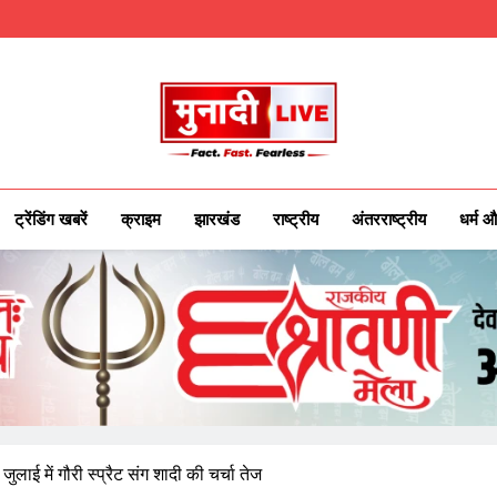
Munadilive.co
Munadi Live – Jharkhand's Leading Local
ट्रेंडिंग खबरें
क्राइम
झारखंड
राष्ट्रीय
अंतरराष्ट्रीय
धर्म औ
जुलाई में गौरी स्प्रैट संग शादी की चर्चा तेज