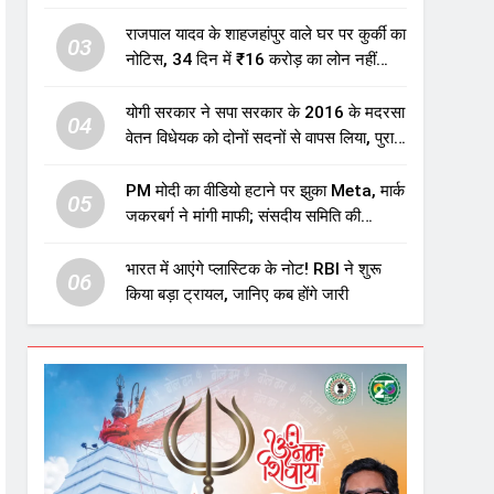
एजुकेशन सेक्टर में होगा बड़ा निवेश
राजपाल यादव के शाहजहांपुर वाले घर पर कुर्की का
03
नोटिस, 34 दिन में ₹16 करोड़ का लोन नहीं
चुकाया तो होगी नीलामी
योगी सरकार ने सपा सरकार के 2016 के मदरसा
04
वेतन विधेयक को दोनों सदनों से वापस लिया, पुराने
विवादित प्रावधान समाप्त; विपक्ष ने फैसले पर
उठाए सवाल
PM मोदी का वीडियो हटाने पर झुका Meta, मार्क
05
जकरबर्ग ने मांगी माफी; संसदीय समिति की
चेतावनी के बाद बड़ा घटनाक्रम
भारत में आएंगे प्लास्टिक के नोट! RBI ने शुरू
06
किया बड़ा ट्रायल, जानिए कब होंगे जारी