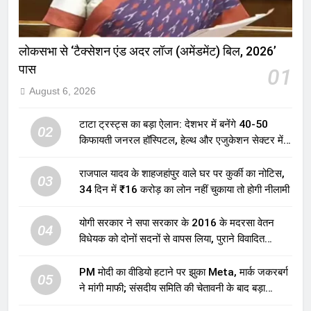
लोकसभा से ‘टैक्सेशन एंड अदर लॉज (अमेंडमेंट) बिल, 2026’
पास
01
August 6, 2026
टाटा ट्रस्ट्स का बड़ा ऐलान: देशभर में बनेंगे 40-50
02
किफायती जनरल हॉस्पिटल, हेल्थ और एजुकेशन सेक्टर में
होगा बड़ा निवेश
राजपाल यादव के शाहजहांपुर वाले घर पर कुर्की का नोटिस,
03
34 दिन में ₹16 करोड़ का लोन नहीं चुकाया तो होगी नीलामी
योगी सरकार ने सपा सरकार के 2016 के मदरसा वेतन
04
विधेयक को दोनों सदनों से वापस लिया, पुराने विवादित
प्रावधान समाप्त; विपक्ष ने फैसले पर उठाए सवाल
PM मोदी का वीडियो हटाने पर झुका Meta, मार्क जकरबर्ग
05
ने मांगी माफी; संसदीय समिति की चेतावनी के बाद बड़ा
घटनाक्रम