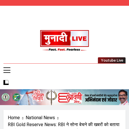
Skip
to
content
Munadi Live – Jharkhand's Leading Local
Youtube Live
News Network
Home
National News
RBI Gold Reserve News: RBI ने सोना बेचने की खबरों को बताया