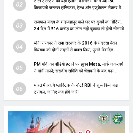
टाटा ट्रस्ट्स का बड़ा ऐलान: देशभर में बनेंगे 40-50
02
किफायती जनरल हॉस्पिटल, हेल्थ और एजुकेशन सेक्टर में
होगा बड़ा निवेश
राजपाल यादव के शाहजहांपुर वाले घर पर कुर्की का नोटिस,
03
34 दिन में ₹16 करोड़ का लोन नहीं चुकाया तो होगी नीलामी
योगी सरकार ने सपा सरकार के 2016 के मदरसा वेतन
04
विधेयक को दोनों सदनों से वापस लिया, पुराने विवादित
प्रावधान समाप्त; विपक्ष ने फैसले पर उठाए सवाल
PM मोदी का वीडियो हटाने पर झुका Meta, मार्क जकरबर्ग
05
ने मांगी माफी; संसदीय समिति की चेतावनी के बाद बड़ा
घटनाक्रम
भारत में आएंगे प्लास्टिक के नोट! RBI ने शुरू किया बड़ा
06
ट्रायल, जानिए कब होंगे जारी