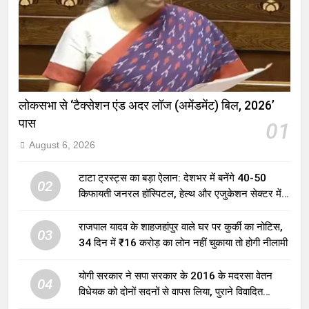
लोकसभा से ‘टैक्सेशन एंड अदर लॉज (अमेंडमेंट) बिल, 2026’
पास
01
August 6, 2026
टाटा ट्रस्ट्स का बड़ा ऐलान: देशभर में बनेंगे 40-50
02
किफायती जनरल हॉस्पिटल, हेल्थ और एजुकेशन सेक्टर में
होगा बड़ा निवेश
राजपाल यादव के शाहजहांपुर वाले घर पर कुर्की का नोटिस,
03
34 दिन में ₹16 करोड़ का लोन नहीं चुकाया तो होगी नीलामी
योगी सरकार ने सपा सरकार के 2016 के मदरसा वेतन
04
विधेयक को दोनों सदनों से वापस लिया, पुराने विवादित
प्रावधान समाप्त; विपक्ष ने फैसले पर उठाए सवाल