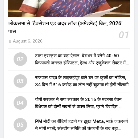
लोकसभा से ‘टैक्सेशन एंड अदर लॉज (अमेंडमेंट) बिल, 2026’
पास
01
August 6, 2026
टाटा ट्रस्ट्स का बड़ा ऐलान: देशभर में बनेंगे 40-50
02
किफायती जनरल हॉस्पिटल, हेल्थ और एजुकेशन सेक्टर में
होगा बड़ा निवेश
राजपाल यादव के शाहजहांपुर वाले घर पर कुर्की का नोटिस,
03
34 दिन में ₹16 करोड़ का लोन नहीं चुकाया तो होगी नीलामी
योगी सरकार ने सपा सरकार के 2016 के मदरसा वेतन
04
विधेयक को दोनों सदनों से वापस लिया, पुराने विवादित
प्रावधान समाप्त; विपक्ष ने फैसले पर उठाए सवाल
PM मोदी का वीडियो हटाने पर झुका Meta, मार्क जकरबर्ग
05
ने मांगी माफी; संसदीय समिति की चेतावनी के बाद बड़ा
घटनाक्रम