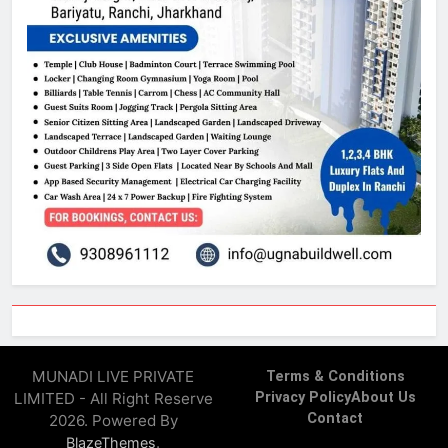
MUNADI LIVE PRIVATE
Terms & Conditions
LIMITED - All Right Reserve
Privacy Policy
About Us
Contact
2026. Powered By
.
BlazeThemes