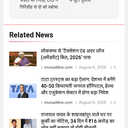
बेचता था गिरोह, CID ने
में जुटी पुलिस
गिरिडीह से दो को दबोचा
Related News
लोकसभा से ‘टैक्सेशन एंड अदर लॉज
(अमेंडमेंट) बिल, 2026’ पास
munadilive.com
August 6, 2026
0
टाटा ट्रस्ट्स का बड़ा ऐलान: देशभर में बनेंगे
40-50 किफायती जनरल हॉस्पिटल, हेल्थ
और एजुकेशन सेक्टर में होगा बड़ा निवेश
munadilive.com
August 6, 2026
0
राजपाल यादव के शाहजहांपुर वाले घर पर
कुर्की का नोटिस, 34 दिन में ₹16 करोड़ का
लोन नहीं चुकाया तो होगी नीलामी