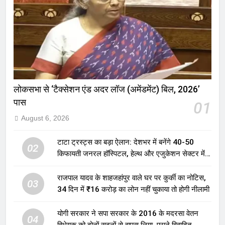
लोकसभा से ‘टैक्सेशन एंड अदर लॉज (अमेंडमेंट) बिल, 2026’
पास
01
August 6, 2026
टाटा ट्रस्ट्स का बड़ा ऐलान: देशभर में बनेंगे 40-50
02
किफायती जनरल हॉस्पिटल, हेल्थ और एजुकेशन सेक्टर में
होगा बड़ा निवेश
राजपाल यादव के शाहजहांपुर वाले घर पर कुर्की का नोटिस,
03
34 दिन में ₹16 करोड़ का लोन नहीं चुकाया तो होगी नीलामी
योगी सरकार ने सपा सरकार के 2016 के मदरसा वेतन
04