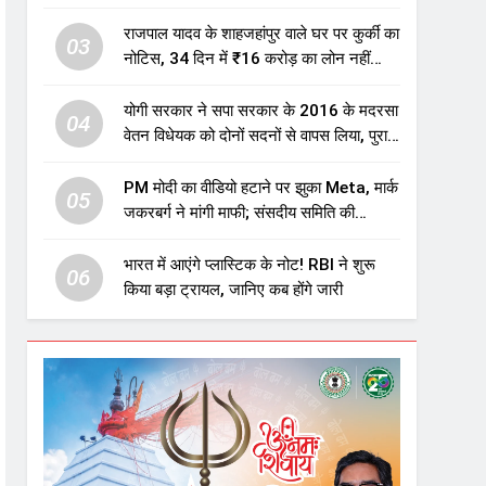
एजुकेशन सेक्टर में होगा बड़ा निवेश
राजपाल यादव के शाहजहांपुर वाले घर पर कुर्की का
03
नोटिस, 34 दिन में ₹16 करोड़ का लोन नहीं
चुकाया तो होगी नीलामी
योगी सरकार ने सपा सरकार के 2016 के मदरसा
04
वेतन विधेयक को दोनों सदनों से वापस लिया, पुराने
विवादित प्रावधान समाप्त; विपक्ष ने फैसले पर
उठाए सवाल
PM मोदी का वीडियो हटाने पर झुका Meta, मार्क
05
जकरबर्ग ने मांगी माफी; संसदीय समिति की
चेतावनी के बाद बड़ा घटनाक्रम
भारत में आएंगे प्लास्टिक के नोट! RBI ने शुरू
06
किया बड़ा ट्रायल, जानिए कब होंगे जारी