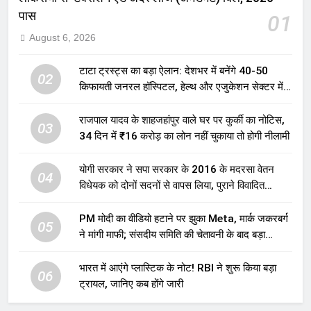
पास
01
August 6, 2026
टाटा ट्रस्ट्स का बड़ा ऐलान: देशभर में बनेंगे 40-50
02
किफायती जनरल हॉस्पिटल, हेल्थ और एजुकेशन सेक्टर में
होगा बड़ा निवेश
राजपाल यादव के शाहजहांपुर वाले घर पर कुर्की का नोटिस,
03
34 दिन में ₹16 करोड़ का लोन नहीं चुकाया तो होगी नीलामी
योगी सरकार ने सपा सरकार के 2016 के मदरसा वेतन
04
विधेयक को दोनों सदनों से वापस लिया, पुराने विवादित
प्रावधान समाप्त; विपक्ष ने फैसले पर उठाए सवाल
PM मोदी का वीडियो हटाने पर झुका Meta, मार्क जकरबर्ग
05
ने मांगी माफी; संसदीय समिति की चेतावनी के बाद बड़ा
घटनाक्रम
भारत में आएंगे प्लास्टिक के नोट! RBI ने शुरू किया बड़ा
06
ट्रायल, जानिए कब होंगे जारी