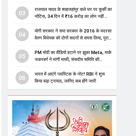
एजुकेशन सेक्टर में होगा बड़ा निवेश
राजपाल यादव के शाहजहांपुर वाले घर पर कुर्की का
03
नोटिस, 34 दिन में ₹16 करोड़ का लोन नहीं
चुकाया तो होगी नीलामी
योगी सरकार ने सपा सरकार के 2016 के मदरसा
04
वेतन विधेयक को दोनों सदनों से वापस लिया, पुराने
विवादित प्रावधान समाप्त; विपक्ष ने फैसले पर
उठाए सवाल
PM मोदी का वीडियो हटाने पर झुका Meta, मार्क
05
जकरबर्ग ने मांगी माफी; संसदीय समिति की
चेतावनी के बाद बड़ा घटनाक्रम
भारत में आएंगे प्लास्टिक के नोट! RBI ने शुरू
06
किया बड़ा ट्रायल, जानिए कब होंगे जारी