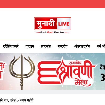
Munadilive.co
Munadi Live – Jharkhand's Leading Local
ट्रेंडिंग खबरें
क्राइम
झारखंड
राष्ट्रीय
अंतरराष्ट्रीय
धर्म औ
ी मार, ब्रेड 5 रुपये महंगी