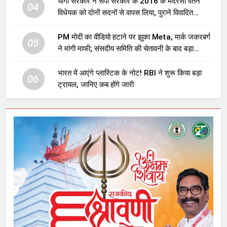
योगी सरकार ने सपा सरकार के 2016 के मदरसा वेतन
04
विधेयक को दोनों सदनों से वापस लिया, पुराने विवादित
प्रावधान समाप्त; विपक्ष ने फैसले पर उठाए सवाल
PM मोदी का वीडियो हटाने पर झुका Meta, मार्क जकरबर्ग
05
ने मांगी माफी; संसदीय समिति की चेतावनी के बाद बड़ा
घटनाक्रम
भारत में आएंगे प्लास्टिक के नोट! RBI ने शुरू किया बड़ा
06
ट्रायल, जानिए कब होंगे जारी