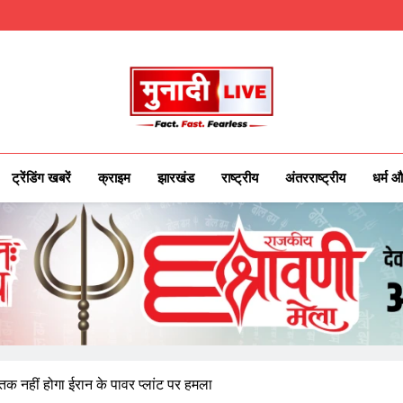
Munadilive.co
Munadi Live – Jharkhand's Leading Local
ट्रेंडिंग खबरें
क्राइम
झारखंड
राष्ट्रीय
अंतरराष्ट्रीय
धर्म औ
न तक नहीं होगा ईरान के पावर प्लांट पर हमला