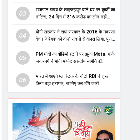
एजुकेशन सेक्टर में होगा बड़ा निवेश
राजपाल यादव के शाहजहांपुर वाले घर पर कुर्की का
03
नोटिस, 34 दिन में ₹16 करोड़ का लोन नहीं
चुकाया तो होगी नीलामी
योगी सरकार ने सपा सरकार के 2016 के मदरसा
04
वेतन विधेयक को दोनों सदनों से वापस लिया, पुराने
विवादित प्रावधान समाप्त; विपक्ष ने फैसले पर
उठाए सवाल
PM मोदी का वीडियो हटाने पर झुका Meta, मार्क
05
जकरबर्ग ने मांगी माफी; संसदीय समिति की
चेतावनी के बाद बड़ा घटनाक्रम
भारत में आएंगे प्लास्टिक के नोट! RBI ने शुरू
06
किया बड़ा ट्रायल, जानिए कब होंगे जारी