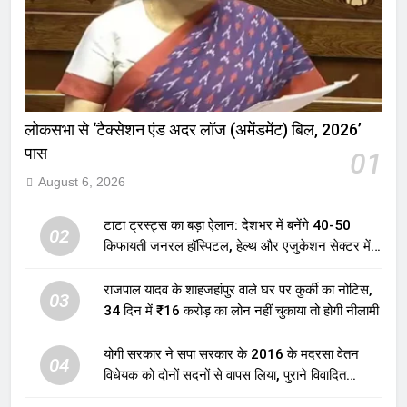
लोकसभा से ‘टैक्सेशन एंड अदर लॉज (अमेंडमेंट) बिल, 2026’
पास
01
August 6, 2026
टाटा ट्रस्ट्स का बड़ा ऐलान: देशभर में बनेंगे 40-50
02
किफायती जनरल हॉस्पिटल, हेल्थ और एजुकेशन सेक्टर में
होगा बड़ा निवेश
राजपाल यादव के शाहजहांपुर वाले घर पर कुर्की का नोटिस,
03
34 दिन में ₹16 करोड़ का लोन नहीं चुकाया तो होगी नीलामी
योगी सरकार ने सपा सरकार के 2016 के मदरसा वेतन
04
विधेयक को दोनों सदनों से वापस लिया, पुराने विवादित
प्रावधान समाप्त; विपक्ष ने फैसले पर उठाए सवाल