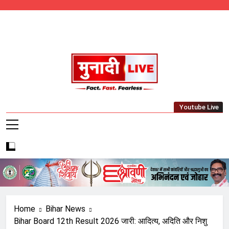
Skip
to
content
Munadi Live – Jharkhand's Leading Local
Youtube Live
News Network
Home
Bihar News
Bihar Board 12th Result 2026 जारी: आदित्य, अदिति और निशु