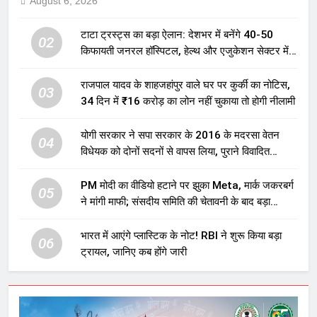
August 6, 2026
टाटा ट्रस्ट्स का बड़ा ऐलान: देशभर में बनेंगे 40-50
02
किफायती जनरल हॉस्पिटल, हेल्थ और एजुकेशन सेक्टर में
होगा बड़ा निवेश
राजपाल यादव के शाहजहांपुर वाले घर पर कुर्की का नोटिस,
03
34 दिन में ₹16 करोड़ का लोन नहीं चुकाया तो होगी नीलामी
योगी सरकार ने सपा सरकार के 2016 के मदरसा वेतन
04
विधेयक को दोनों सदनों से वापस लिया, पुराने विवादित
प्रावधान समाप्त; विपक्ष ने फैसले पर उठाए सवाल
PM मोदी का वीडियो हटाने पर झुका Meta, मार्क जकरबर्ग
05
ने मांगी माफी; संसदीय समिति की चेतावनी के बाद बड़ा
घटनाक्रम
भारत में आएंगे प्लास्टिक के नोट! RBI ने शुरू किया बड़ा
06
ट्रायल, जानिए कब होंगे जारी