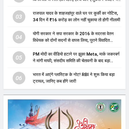
होगा बड़ा निवेश
राजपाल यादव के शाहजहांपुर वाले घर पर कुर्की का नोटिस,
03
34 दिन में ₹16 करोड़ का लोन नहीं चुकाया तो होगी नीलामी
योगी सरकार ने सपा सरकार के 2016 के मदरसा वेतन
04
विधेयक को दोनों सदनों से वापस लिया, पुराने विवादित
प्रावधान समाप्त; विपक्ष ने फैसले पर उठाए सवाल
PM मोदी का वीडियो हटाने पर झुका Meta, मार्क जकरबर्ग
05
ने मांगी माफी; संसदीय समिति की चेतावनी के बाद बड़ा
घटनाक्रम
भारत में आएंगे प्लास्टिक के नोट! RBI ने शुरू किया बड़ा
06
ट्रायल, जानिए कब होंगे जारी