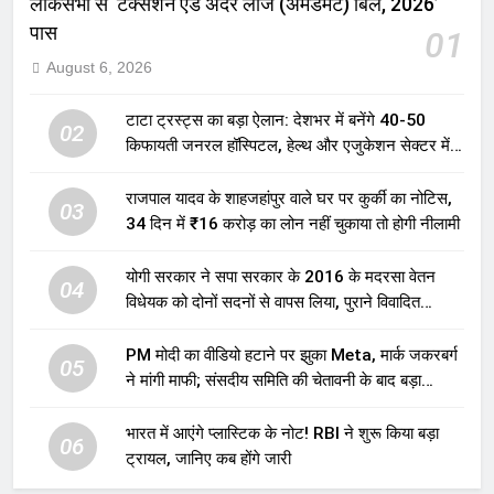
लोकसभा से ‘टैक्सेशन एंड अदर लॉज (अमेंडमेंट) बिल, 2026’
पास
01
August 6, 2026
टाटा ट्रस्ट्स का बड़ा ऐलान: देशभर में बनेंगे 40-50
02
किफायती जनरल हॉस्पिटल, हेल्थ और एजुकेशन सेक्टर में
होगा बड़ा निवेश
राजपाल यादव के शाहजहांपुर वाले घर पर कुर्की का नोटिस,
03
34 दिन में ₹16 करोड़ का लोन नहीं चुकाया तो होगी नीलामी
योगी सरकार ने सपा सरकार के 2016 के मदरसा वेतन
04
विधेयक को दोनों सदनों से वापस लिया, पुराने विवादित
प्रावधान समाप्त; विपक्ष ने फैसले पर उठाए सवाल
PM मोदी का वीडियो हटाने पर झुका Meta, मार्क जकरबर्ग
05
ने मांगी माफी; संसदीय समिति की चेतावनी के बाद बड़ा
घटनाक्रम
भारत में आएंगे प्लास्टिक के नोट! RBI ने शुरू किया बड़ा
06
ट्रायल, जानिए कब होंगे जारी