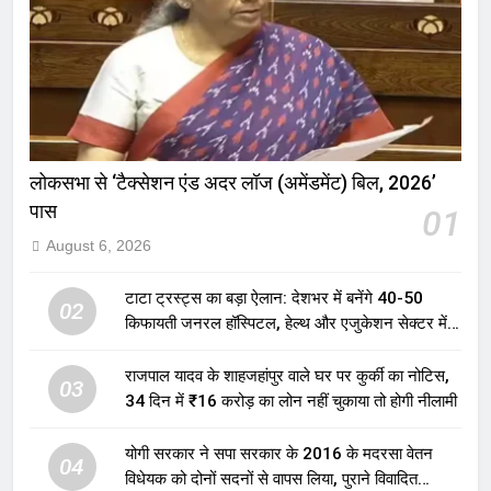
लोकसभा से ‘टैक्सेशन एंड अदर लॉज (अमेंडमेंट) बिल, 2026’
पास
01
August 6, 2026
टाटा ट्रस्ट्स का बड़ा ऐलान: देशभर में बनेंगे 40-50
02
किफायती जनरल हॉस्पिटल, हेल्थ और एजुकेशन सेक्टर में
होगा बड़ा निवेश
राजपाल यादव के शाहजहांपुर वाले घर पर कुर्की का नोटिस,
03
34 दिन में ₹16 करोड़ का लोन नहीं चुकाया तो होगी नीलामी
योगी सरकार ने सपा सरकार के 2016 के मदरसा वेतन
04
विधेयक को दोनों सदनों से वापस लिया, पुराने विवादित