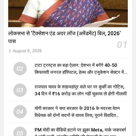
लोकसभा से ‘टैक्सेशन एंड अदर लॉज (अमेंडमेंट) बिल, 2026’
पास
01
August 6, 2026
टाटा ट्रस्ट्स का बड़ा ऐलान: देशभर में बनेंगे 40-50
02
किफायती जनरल हॉस्पिटल, हेल्थ और एजुकेशन सेक्टर में
होगा बड़ा निवेश
राजपाल यादव के शाहजहांपुर वाले घर पर कुर्की का नोटिस,
03
34 दिन में ₹16 करोड़ का लोन नहीं चुकाया तो होगी नीलामी
योगी सरकार ने सपा सरकार के 2016 के मदरसा वेतन
04
विधेयक को दोनों सदनों से वापस लिया, पुराने विवादित
प्रावधान समाप्त; विपक्ष ने फैसले पर उठाए सवाल
PM मोदी का वीडियो हटाने पर झुका Meta, मार्क जकरबर्ग
05