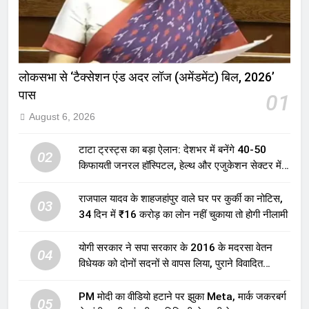
लोकसभा से ‘टैक्सेशन एंड अदर लॉज (अमेंडमेंट) बिल, 2026’
पास
01
August 6, 2026
टाटा ट्रस्ट्स का बड़ा ऐलान: देशभर में बनेंगे 40-50
02
किफायती जनरल हॉस्पिटल, हेल्थ और एजुकेशन सेक्टर में
होगा बड़ा निवेश
राजपाल यादव के शाहजहांपुर वाले घर पर कुर्की का नोटिस,
03
34 दिन में ₹16 करोड़ का लोन नहीं चुकाया तो होगी नीलामी
योगी सरकार ने सपा सरकार के 2016 के मदरसा वेतन
04
विधेयक को दोनों सदनों से वापस लिया, पुराने विवादित
प्रावधान समाप्त; विपक्ष ने फैसले पर उठाए सवाल
PM मोदी का वीडियो हटाने पर झुका Meta, मार्क जकरबर्ग
05