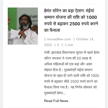
पर कुर्की का नोटिस, 34 दिन में ₹16
करोड़ का लोन नहीं चुकाया तो होगी
August 6, 2026
हेमंत सोरेन का बड़ा ऐलान: मंईयां
नीलामी
योगी सरकार ने सपा सरकार के 2016
सम्मान योजना की राशि को 1000
के मदरसा वेतन विधेयक को दोनों सदनों
रुपये से बढ़ाकर 2500 रुपये करने
से वापस लिया, पुराने विवादित प्रावधान
August 6, 2026
समाप्त; विपक्ष ने फैसले पर उठाए सवाल
का फैसला
झारखंड में राशन कार्ड पर बड़ी
कार्रवाई: 6.29 लाख अपात्र लाभुकों
munadilive.com
October 14,
के कार्ड रद्द करने का आदेश
August 5, 2026
2024
0
1 min
रांची: झारखंड विधानसभा चुनाव से पहले हेमंत
सोरेन सरकार ने राज्य की 50 लाख से
अधिक महिलाओं को एक बड़ा और अहम
तोहफा दिया है। मुख्यमंत्री मंईयां सम्मान
योजना के तहत दी जाने वाली राशि को 1000
रुपये से बढ़ाकर सीधे 2500 रुपये करने का
फैसला लिया गया है। यह निर्णय सोमवार को
मुख्यमंत्री हेमंत…
Read Full News