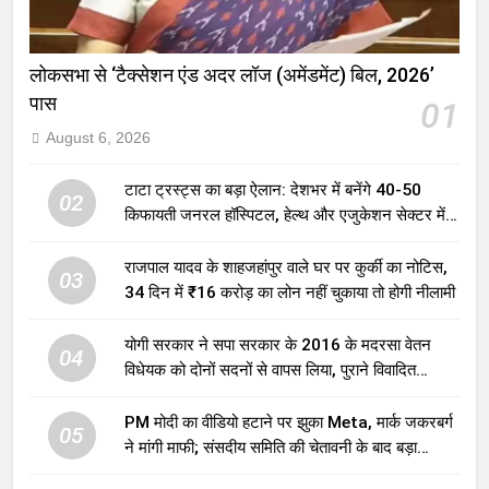
लोकसभा से ‘टैक्सेशन एंड अदर लॉज (अमेंडमेंट) बिल, 2026’
पास
01
August 6, 2026
टाटा ट्रस्ट्स का बड़ा ऐलान: देशभर में बनेंगे 40-50
02
किफायती जनरल हॉस्पिटल, हेल्थ और एजुकेशन सेक्टर में
होगा बड़ा निवेश
राजपाल यादव के शाहजहांपुर वाले घर पर कुर्की का नोटिस,
03
34 दिन में ₹16 करोड़ का लोन नहीं चुकाया तो होगी नीलामी
योगी सरकार ने सपा सरकार के 2016 के मदरसा वेतन
04
विधेयक को दोनों सदनों से वापस लिया, पुराने विवादित
प्रावधान समाप्त; विपक्ष ने फैसले पर उठाए सवाल
PM मोदी का वीडियो हटाने पर झुका Meta, मार्क जकरबर्ग
05
ने मांगी माफी; संसदीय समिति की चेतावनी के बाद बड़ा
घटनाक्रम