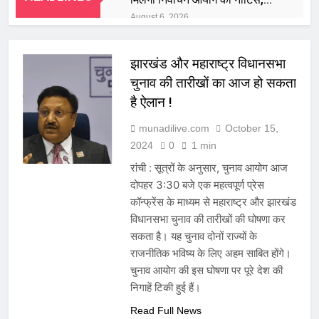
जवाब देने के बाद ही फाइनल वोटर
August 6, 2026
लिस्ट में जुड़ सकेगा नाम
लोकसभा से ‘टैक्सेशन एंड अदर
लॉज (अमेंडमेंट) बिल, 2026’ पास
झारखंड और महाराष्ट्र विधानसभा
August 6, 2026
झारखंड को मिली आधुनिक फायर
चुनाव की तारीखों का आज हो सकता
सेफ्टी की सौगात, CM हेमंत सोरेन ने
है ऐलान !
58 अत्याधुनिक अग्निशमन वाहनों को
August 6, 2026
दिखाई हरी झंडी
JPSC-JSSC आंदोलन: सरकार से
munadilive.com
October 15,
वार्ता के लिए छात्रों ने बनाई 11
2024
0
1 min
सदस्यीय कमेटी, पूर्व महाधिवक्ता और
August 6, 2026
रांची : सूत्रों के अनुसार, चुनाव आयोग आज
वरिष्ठ पत्रकार भी शामिल
लातेहार में ACB का बड़ा एक्शन: 10
दोपहर 3:30 बजे एक महत्वपूर्ण प्रेस
हजार की रिश्वत लेते पंचायत सचिव
रंगे हाथ गिरफ्तार
कॉन्फ्रेंस के माध्यम से महाराष्ट्र और झारखंड
August 6, 2026
विधानसभा चुनाव की तारीखों की घोषणा कर
JPSC आंदोलन में जयराम महतो की
एंट्री, छात्रों के समर्थन में अनशन का
सकता है। यह चुनाव दोनों राज्यों के
ऐलान; विधानसभा सत्र के बीच बढ़ा
राजनीतिक भविष्य के लिए अहम साबित होंगे।
August 6, 2026
सियासी दबाव
टाटा ट्रस्ट्स का बड़ा ऐलान: देशभर में
चुनाव आयोग की इस घोषणा पर पूरे देश की
बनेंगे 40-50 किफायती जनरल
निगाहें टिकी हुई हैं।
हॉस्पिटल, हेल्थ और एजुकेशन सेक्टर
August 6, 2026
में होगा बड़ा निवेश
Read Full News
राजपाल यादव के शाहजहांपुर वाले घर