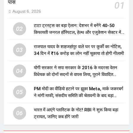
पास
01
August 6, 2026
टाटा ट्रस्ट्स का बड़ा ऐलान: देशभर में बनेंगे 40-50
02
किफायती जनरल हॉस्पिटल, हेल्थ और एजुकेशन सेक्टर में
होगा बड़ा निवेश
राजपाल यादव के शाहजहांपुर वाले घर पर कुर्की का नोटिस,
03
34 दिन में ₹16 करोड़ का लोन नहीं चुकाया तो होगी नीलामी
योगी सरकार ने सपा सरकार के 2016 के मदरसा वेतन
04
विधेयक को दोनों सदनों से वापस लिया, पुराने विवादित
प्रावधान समाप्त; विपक्ष ने फैसले पर उठाए सवाल
PM मोदी का वीडियो हटाने पर झुका Meta, मार्क जकरबर्ग
05
ने मांगी माफी; संसदीय समिति की चेतावनी के बाद बड़ा
घटनाक्रम
भारत में आएंगे प्लास्टिक के नोट! RBI ने शुरू किया बड़ा
06
ट्रायल, जानिए कब होंगे जारी