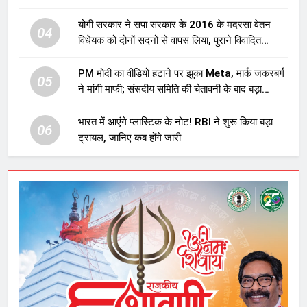
योगी सरकार ने सपा सरकार के 2016 के मदरसा वेतन
04
विधेयक को दोनों सदनों से वापस लिया, पुराने विवादित
प्रावधान समाप्त; विपक्ष ने फैसले पर उठाए सवाल
PM मोदी का वीडियो हटाने पर झुका Meta, मार्क जकरबर्ग
05
ने मांगी माफी; संसदीय समिति की चेतावनी के बाद बड़ा
घटनाक्रम
भारत में आएंगे प्लास्टिक के नोट! RBI ने शुरू किया बड़ा
06
ट्रायल, जानिए कब होंगे जारी