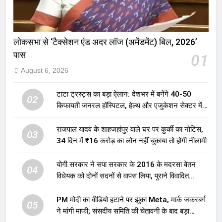
लोकसभा से ‘टैक्सेशन एंड अदर लॉज (अमेंडमेंट) बिल, 2026’
पास
01
August 6, 2026
टाटा ट्रस्ट्स का बड़ा ऐलान: देशभर में बनेंगे 40-50
02
किफायती जनरल हॉस्पिटल, हेल्थ और एजुकेशन सेक्टर में
होगा बड़ा निवेश
राजपाल यादव के शाहजहांपुर वाले घर पर कुर्की का नोटिस,
03
34 दिन में ₹16 करोड़ का लोन नहीं चुकाया तो होगी नीलामी
योगी सरकार ने सपा सरकार के 2016 के मदरसा वेतन
04
विधेयक को दोनों सदनों से वापस लिया, पुराने विवादित
प्रावधान समाप्त; विपक्ष ने फैसले पर उठाए सवाल
PM मोदी का वीडियो हटाने पर झुका Meta, मार्क जकरबर्ग
05
ने मांगी माफी; संसदीय समिति की चेतावनी के बाद बड़ा