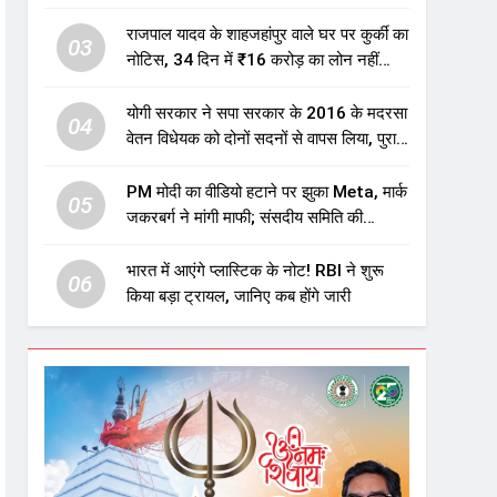
एजुकेशन सेक्टर में होगा बड़ा निवेश
राजपाल यादव के शाहजहांपुर वाले घर पर कुर्की का
03
नोटिस, 34 दिन में ₹16 करोड़ का लोन नहीं
चुकाया तो होगी नीलामी
योगी सरकार ने सपा सरकार के 2016 के मदरसा
04
वेतन विधेयक को दोनों सदनों से वापस लिया, पुराने
विवादित प्रावधान समाप्त; विपक्ष ने फैसले पर
उठाए सवाल
PM मोदी का वीडियो हटाने पर झुका Meta, मार्क
05
जकरबर्ग ने मांगी माफी; संसदीय समिति की
चेतावनी के बाद बड़ा घटनाक्रम
भारत में आएंगे प्लास्टिक के नोट! RBI ने शुरू
06
किया बड़ा ट्रायल, जानिए कब होंगे जारी