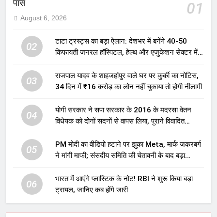
पास
01
August 6, 2026
टाटा ट्रस्ट्स का बड़ा ऐलान: देशभर में बनेंगे 40-50
02
किफायती जनरल हॉस्पिटल, हेल्थ और एजुकेशन सेक्टर में
होगा बड़ा निवेश
राजपाल यादव के शाहजहांपुर वाले घर पर कुर्की का नोटिस,
03
34 दिन में ₹16 करोड़ का लोन नहीं चुकाया तो होगी नीलामी
योगी सरकार ने सपा सरकार के 2016 के मदरसा वेतन
04
विधेयक को दोनों सदनों से वापस लिया, पुराने विवादित
प्रावधान समाप्त; विपक्ष ने फैसले पर उठाए सवाल
PM मोदी का वीडियो हटाने पर झुका Meta, मार्क जकरबर्ग
05
ने मांगी माफी; संसदीय समिति की चेतावनी के बाद बड़ा
घटनाक्रम
भारत में आएंगे प्लास्टिक के नोट! RBI ने शुरू किया बड़ा
06
ट्रायल, जानिए कब होंगे जारी