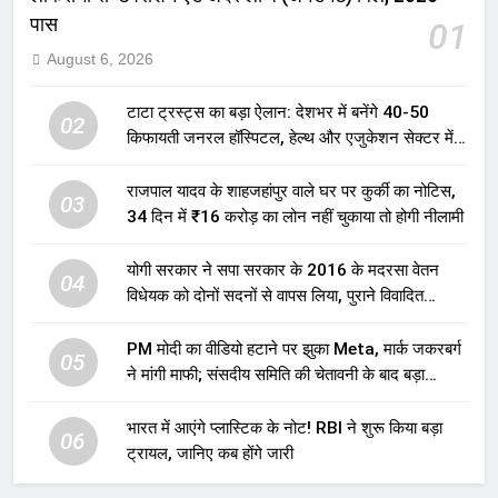
पास
01
August 6, 2026
टाटा ट्रस्ट्स का बड़ा ऐलान: देशभर में बनेंगे 40-50
02
किफायती जनरल हॉस्पिटल, हेल्थ और एजुकेशन सेक्टर में
होगा बड़ा निवेश
राजपाल यादव के शाहजहांपुर वाले घर पर कुर्की का नोटिस,
03
34 दिन में ₹16 करोड़ का लोन नहीं चुकाया तो होगी नीलामी
योगी सरकार ने सपा सरकार के 2016 के मदरसा वेतन
04
विधेयक को दोनों सदनों से वापस लिया, पुराने विवादित
प्रावधान समाप्त; विपक्ष ने फैसले पर उठाए सवाल
PM मोदी का वीडियो हटाने पर झुका Meta, मार्क जकरबर्ग
05
ने मांगी माफी; संसदीय समिति की चेतावनी के बाद बड़ा
घटनाक्रम
भारत में आएंगे प्लास्टिक के नोट! RBI ने शुरू किया बड़ा
06
ट्रायल, जानिए कब होंगे जारी