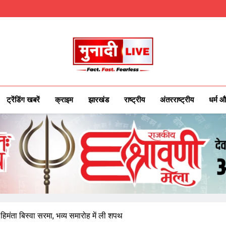
Munadilive.co
Munadi Live – Jharkhand's Leading Local
ट्रेंडिंग खबरें
क्राइम
झारखंड
राष्ट्रीय
अंतरराष्ट्रीय
धर्म औ
 हिमंता बिस्वा सरमा, भव्य समारोह में ली शपथ