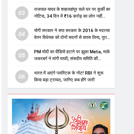
एजुकेशन सेक्टर में होगा बड़ा निवेश
राजपाल यादव के शाहजहांपुर वाले घर पर कुर्की का
03
नोटिस, 34 दिन में ₹16 करोड़ का लोन नहीं
चुकाया तो होगी नीलामी
योगी सरकार ने सपा सरकार के 2016 के मदरसा
04
वेतन विधेयक को दोनों सदनों से वापस लिया, पुराने
विवादित प्रावधान समाप्त; विपक्ष ने फैसले पर
उठाए सवाल
PM मोदी का वीडियो हटाने पर झुका Meta, मार्क
05
जकरबर्ग ने मांगी माफी; संसदीय समिति की
चेतावनी के बाद बड़ा घटनाक्रम
भारत में आएंगे प्लास्टिक के नोट! RBI ने शुरू
06
किया बड़ा ट्रायल, जानिए कब होंगे जारी