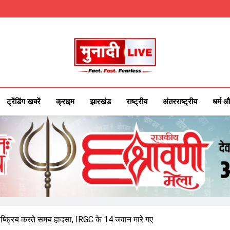
Munadilive.co
Munadi Live – Jharkhand's Leading Local
ट्रेंडिंग खबरें
क्राइम
झारखंड
राष्ट्रीय
अंतरराष्ट्रीय
धर्म औ
निष्क्रिय करते समय हादसा, IRGC के 14 जवान मारे गए