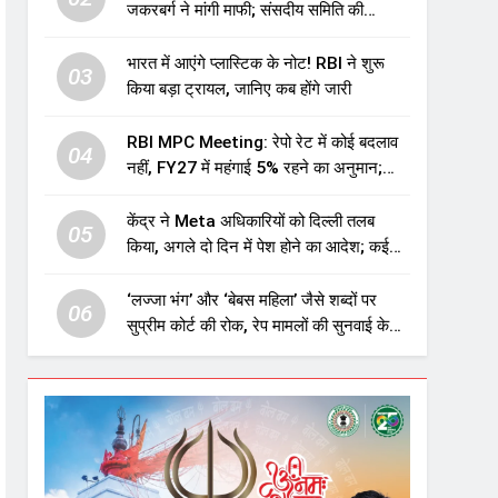
जकरबर्ग ने मांगी माफी; संसदीय समिति की
चेतावनी के बाद बड़ा घटनाक्रम
भारत में आएंगे प्लास्टिक के नोट! RBI ने शुरू
03
किया बड़ा ट्रायल, जानिए कब होंगे जारी
RBI MPC Meeting: रेपो रेट में कोई बदलाव
04
नहीं, FY27 में महंगाई 5% रहने का अनुमान;
महंगाई बढ़ने का भी अलर्ट
केंद्र ने Meta अधिकारियों को दिल्ली तलब
05
किया, अगले दो दिन में पेश होने का आदेश; कई
मुद्दों पर मांगा जवाब
‘लज्जा भंग’ और ‘बेबस महिला’ जैसे शब्दों पर
06
सुप्रीम कोर्ट की रोक, रेप मामलों की सुनवाई के
लिए जारी की नई गाइडलाइंस