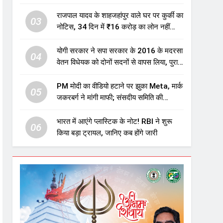
एजुकेशन सेक्टर में होगा बड़ा निवेश
राजपाल यादव के शाहजहांपुर वाले घर पर कुर्की का
03
नोटिस, 34 दिन में ₹16 करोड़ का लोन नहीं
चुकाया तो होगी नीलामी
योगी सरकार ने सपा सरकार के 2016 के मदरसा
04
वेतन विधेयक को दोनों सदनों से वापस लिया, पुराने
विवादित प्रावधान समाप्त; विपक्ष ने फैसले पर
उठाए सवाल
PM मोदी का वीडियो हटाने पर झुका Meta, मार्क
05
जकरबर्ग ने मांगी माफी; संसदीय समिति की
चेतावनी के बाद बड़ा घटनाक्रम
भारत में आएंगे प्लास्टिक के नोट! RBI ने शुरू
06
किया बड़ा ट्रायल, जानिए कब होंगे जारी