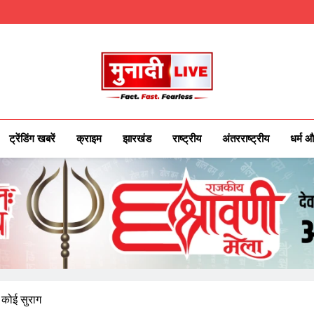
Munadilive.co
Munadi Live – Jharkhand's Leading Local
ट्रेंडिंग खबरें
क्राइम
झारखंड
राष्ट्रीय
अंतरराष्ट्रीय
धर्म औ
 कोई सुराग