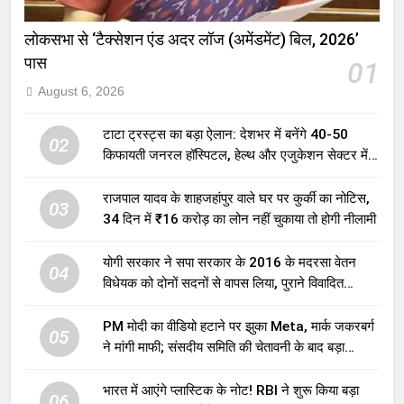
लोकसभा से ‘टैक्सेशन एंड अदर लॉज (अमेंडमेंट) बिल, 2026’
पास
01
August 6, 2026
टाटा ट्रस्ट्स का बड़ा ऐलान: देशभर में बनेंगे 40-50
02
किफायती जनरल हॉस्पिटल, हेल्थ और एजुकेशन सेक्टर में
होगा बड़ा निवेश
राजपाल यादव के शाहजहांपुर वाले घर पर कुर्की का नोटिस,
03
34 दिन में ₹16 करोड़ का लोन नहीं चुकाया तो होगी नीलामी
योगी सरकार ने सपा सरकार के 2016 के मदरसा वेतन
04
विधेयक को दोनों सदनों से वापस लिया, पुराने विवादित
प्रावधान समाप्त; विपक्ष ने फैसले पर उठाए सवाल
PM मोदी का वीडियो हटाने पर झुका Meta, मार्क जकरबर्ग
05
ने मांगी माफी; संसदीय समिति की चेतावनी के बाद बड़ा
घटनाक्रम
भारत में आएंगे प्लास्टिक के नोट! RBI ने शुरू किया बड़ा
06