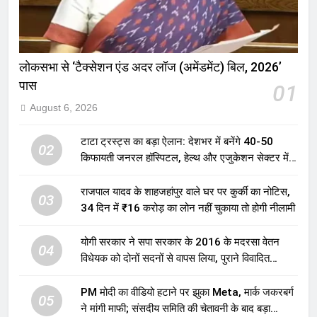
लोकसभा से ‘टैक्सेशन एंड अदर लॉज (अमेंडमेंट) बिल, 2026’
पास
01
August 6, 2026
टाटा ट्रस्ट्स का बड़ा ऐलान: देशभर में बनेंगे 40-50
02
किफायती जनरल हॉस्पिटल, हेल्थ और एजुकेशन सेक्टर में
होगा बड़ा निवेश
राजपाल यादव के शाहजहांपुर वाले घर पर कुर्की का नोटिस,
03
34 दिन में ₹16 करोड़ का लोन नहीं चुकाया तो होगी नीलामी
योगी सरकार ने सपा सरकार के 2016 के मदरसा वेतन
04
विधेयक को दोनों सदनों से वापस लिया, पुराने विवादित
प्रावधान समाप्त; विपक्ष ने फैसले पर उठाए सवाल
PM मोदी का वीडियो हटाने पर झुका Meta, मार्क जकरबर्ग
05
ने मांगी माफी; संसदीय समिति की चेतावनी के बाद बड़ा