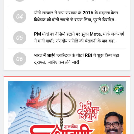
योगी सरकार ने सपा सरकार के 2016 के मदरसा वेतन
04
विधेयक को दोनों सदनों से वापस लिया, पुराने विवादित
प्रावधान समाप्त; विपक्ष ने फैसले पर उठाए सवाल
PM मोदी का वीडियो हटाने पर झुका Meta, मार्क जकरबर्ग
05
ने मांगी माफी; संसदीय समिति की चेतावनी के बाद बड़ा
घटनाक्रम
भारत में आएंगे प्लास्टिक के नोट! RBI ने शुरू किया बड़ा
06
ट्रायल, जानिए कब होंगे जारी