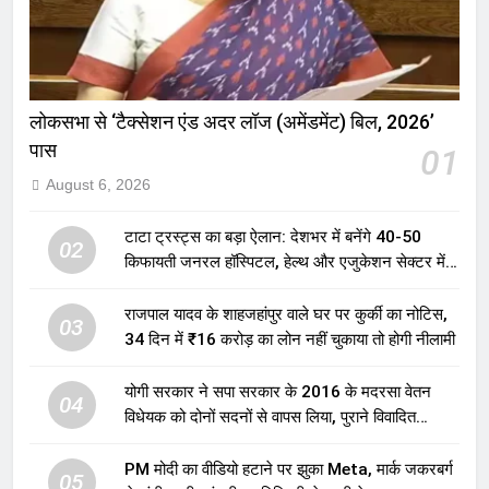
लोकसभा से ‘टैक्सेशन एंड अदर लॉज (अमेंडमेंट) बिल, 2026’
पास
01
August 6, 2026
टाटा ट्रस्ट्स का बड़ा ऐलान: देशभर में बनेंगे 40-50
02
किफायती जनरल हॉस्पिटल, हेल्थ और एजुकेशन सेक्टर में
होगा बड़ा निवेश
राजपाल यादव के शाहजहांपुर वाले घर पर कुर्की का नोटिस,
03
34 दिन में ₹16 करोड़ का लोन नहीं चुकाया तो होगी नीलामी
योगी सरकार ने सपा सरकार के 2016 के मदरसा वेतन
04
विधेयक को दोनों सदनों से वापस लिया, पुराने विवादित
प्रावधान समाप्त; विपक्ष ने फैसले पर उठाए सवाल
PM मोदी का वीडियो हटाने पर झुका Meta, मार्क जकरबर्ग
05