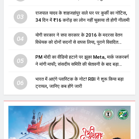
होगा बड़ा निवेश
राजपाल यादव के शाहजहांपुर वाले घर पर कुर्की का नोटिस,
03
34 दिन में ₹16 करोड़ का लोन नहीं चुकाया तो होगी नीलामी
योगी सरकार ने सपा सरकार के 2016 के मदरसा वेतन
04
विधेयक को दोनों सदनों से वापस लिया, पुराने विवादित
प्रावधान समाप्त; विपक्ष ने फैसले पर उठाए सवाल
PM मोदी का वीडियो हटाने पर झुका Meta, मार्क जकरबर्ग
05
ने मांगी माफी; संसदीय समिति की चेतावनी के बाद बड़ा
घटनाक्रम
भारत में आएंगे प्लास्टिक के नोट! RBI ने शुरू किया बड़ा
06
ट्रायल, जानिए कब होंगे जारी