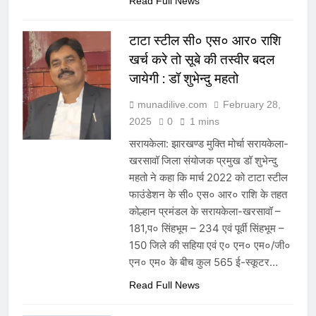
Read Full News
टाटा स्टील सी० एस० आर० राशि
खर्च करे तो सूबे की तस्वीर बदल
जायेगी : डॉ शुभेन्दु महतो
munadilive.com
February 28,
2025
0
1 mins
सरायकेला: झारखण्ड मुक्ति मोर्चा सरायकेला-
खरसावॉ जिला संयोजक प्रमुख डॉ शुभेन्दु
महतो ने कहा कि मार्च 2022 को टाटा स्टील
फाउंडेशन के सी० एस० आर० राशि के तहत
कोल्हान प्रमंडल के सरायकेला-खरसावॉ –
181,प० सिंहभूम – 234 एवं पूर्वी सिंहभूम –
150 जिले की सहिया एवं ए० एन० एम०/जी०
एन० एम० के बीच कुल 565 ई-स्कूटर…
Read Full News