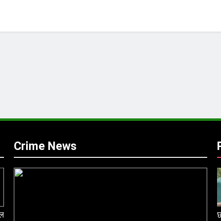
Crime News
ेल
छ