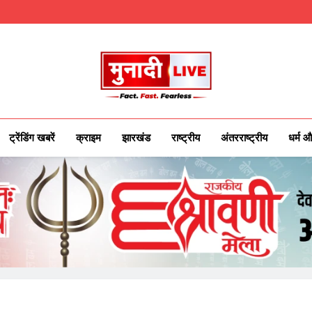
Munadilive.co
Munadi Live – Jharkhand's Leading Local
ट्रेंडिंग खबरें
क्राइम
झारखंड
राष्ट्रीय
अंतरराष्ट्रीय
धर्म औ