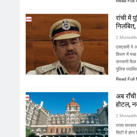
Read Full
रांची मे
निलंबित,
Munadil
एसएसपी ने ला
विभाग में मच
सनसनी फैल ग
पुलिस पदाधि
Read Full
अब राँची
होटल, नव
Munadil
राज्य सरकार न
सिटी में होग