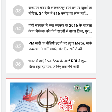
एजुकेशन सेक्टर में होगा बड़ा निवेश
राजपाल यादव के शाहजहांपुर वाले घर पर कुर्की का
03
नोटिस, 34 दिन में ₹16 करोड़ का लोन नहीं
चुकाया तो होगी नीलामी
योगी सरकार ने सपा सरकार के 2016 के मदरसा
04
वेतन विधेयक को दोनों सदनों से वापस लिया, पुराने
विवादित प्रावधान समाप्त; विपक्ष ने फैसले पर
उठाए सवाल
PM मोदी का वीडियो हटाने पर झुका Meta, मार्क
05
जकरबर्ग ने मांगी माफी; संसदीय समिति की
चेतावनी के बाद बड़ा घटनाक्रम
भारत में आएंगे प्लास्टिक के नोट! RBI ने शुरू
06
किया बड़ा ट्रायल, जानिए कब होंगे जारी