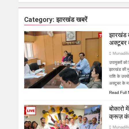
Category:
झारखंड खबरें
झारखंड क
अक्टूबर 
Munadil
उपायुक्तों क
झारखंड की मु
राशि के उपयो
अक्टूबर के म
Read Full
बोकारो 
क्रूज़ कं
Munadil