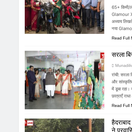
65+ किमी/ल
Glamour X अ
अध्याय लिखते
नया Glamou
Read Full
सरला बिर
Munadil
रांची: सरला ब
और सांस्कृति
में डूबा रहा
छात्राएँ रा
Read Full
हैदराबाद
ने प्रवास