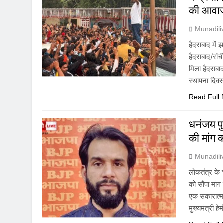
की आवा
Munadil
हैदराबाद में
हैदराबाद/रां
मिला हैदराबा
स्थापना दिव
Read Full
धनंजय पु
की मांग क
Munadil
लोकतंत्र के 
को सौंपा मां
एक सकारात्म
मुख्यमंत्री ह