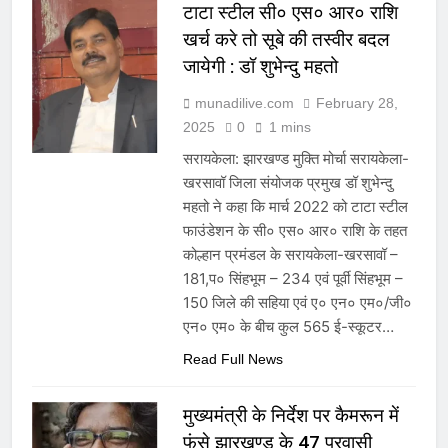
टाटा स्टील सी० एस० आर० राशि
खर्च करे तो सूबे की तस्वीर बदल
जायेगी : डॉ शुभेन्दु महतो
munadilive.com
February 28,
2025
0
1 mins
सरायकेला: झारखण्ड मुक्ति मोर्चा सरायकेला-
खरसावॉ जिला संयोजक प्रमुख डॉ शुभेन्दु
महतो ने कहा कि मार्च 2022 को टाटा स्टील
फाउंडेशन के सी० एस० आर० राशि के तहत
कोल्हान प्रमंडल के सरायकेला-खरसावॉ –
181,प० सिंहभूम – 234 एवं पूर्वी सिंहभूम –
150 जिले की सहिया एवं ए० एन० एम०/जी०
एन० एम० के बीच कुल 565 ई-स्कूटर…
Read Full News
मुख्यमंत्री के निर्देश पर कैमरून में
फंसे झारखण्ड के 47 प्रवासी