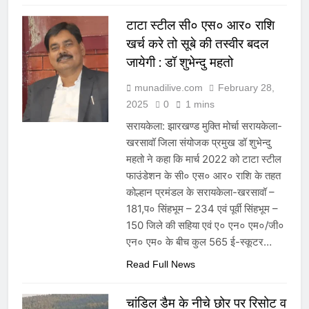
टाटा स्टील सी० एस० आर० राशि
खर्च करे तो सूबे की तस्वीर बदल
जायेगी : डॉ शुभेन्दु महतो
munadilive.com
February 28,
2025
0
1 mins
सरायकेला: झारखण्ड मुक्ति मोर्चा सरायकेला-
खरसावॉ जिला संयोजक प्रमुख डॉ शुभेन्दु
महतो ने कहा कि मार्च 2022 को टाटा स्टील
फाउंडेशन के सी० एस० आर० राशि के तहत
कोल्हान प्रमंडल के सरायकेला-खरसावॉ –
181,प० सिंहभूम – 234 एवं पूर्वी सिंहभूम –
150 जिले की सहिया एवं ए० एन० एम०/जी०
एन० एम० के बीच कुल 565 ई-स्कूटर…
Read Full News
चांडिल डैम के नीचे छोर पर रिसोट व