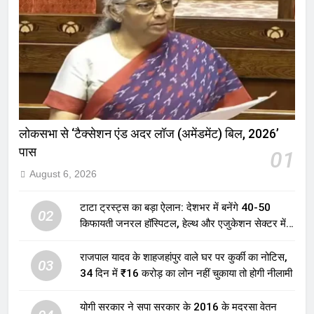
लोकसभा से ‘टैक्सेशन एंड अदर लॉज (अमेंडमेंट) बिल, 2026’
पास
01
August 6, 2026
टाटा ट्रस्ट्स का बड़ा ऐलान: देशभर में बनेंगे 40-50
02
किफायती जनरल हॉस्पिटल, हेल्थ और एजुकेशन सेक्टर में
होगा बड़ा निवेश
राजपाल यादव के शाहजहांपुर वाले घर पर कुर्की का नोटिस,
03
34 दिन में ₹16 करोड़ का लोन नहीं चुकाया तो होगी नीलामी
योगी सरकार ने सपा सरकार के 2016 के मदरसा वेतन