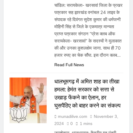
चांडिल: सरायकेला- खरसावां जिला के प्रखर
पत्रकार सह झारखंड वनांचल 24 लाइव के
संपादक रहे दिवंगत सुदेश कुमार की धर्मपत्नी
मोहिनी सिंह से जिले के एकमात्र मान्यता
प्राप्त पत्रकार संगठन “प्रेस क्लब ऑफ
सरायकेला- खरसावां” के सदस्यों ने मुलाकात
की और उनका कुशलक्षेम जाना. साथ ही 70
हजार रुपए का चेक सौंपा. इस दौरान क्लब…
Read Full News
धालभूमगढ़ में अमित शाह का तीखा
हमला: हेमंत सरकार को सत्ता से
उखाड़ फेंकने का ऐलान, हर
घुसपैठिए को बाहर करने का संकल्प
munadilive.com
November 3,
2024
0
1 mins
जमशेदपुर, धालभूमगढ़: केंद्रीय गृह मंत्री