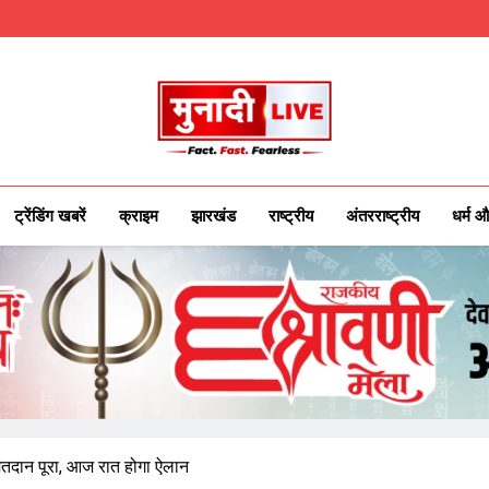
Munadilive.co
Munadi Live – Jharkhand's Leading Local
ट्रेंडिंग खबरें
क्राइम
झारखंड
राष्ट्रीय
अंतरराष्ट्रीय
धर्म औ
मतदान पूरा, आज रात होगा ऐलान