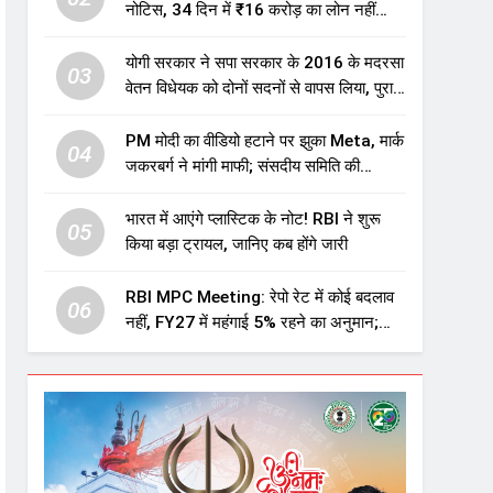
नोटिस, 34 दिन में ₹16 करोड़ का लोन नहीं
चुकाया तो होगी नीलामी
योगी सरकार ने सपा सरकार के 2016 के मदरसा
03
वेतन विधेयक को दोनों सदनों से वापस लिया, पुराने
विवादित प्रावधान समाप्त; विपक्ष ने फैसले पर
उठाए सवाल
PM मोदी का वीडियो हटाने पर झुका Meta, मार्क
04
जकरबर्ग ने मांगी माफी; संसदीय समिति की
चेतावनी के बाद बड़ा घटनाक्रम
भारत में आएंगे प्लास्टिक के नोट! RBI ने शुरू
05
किया बड़ा ट्रायल, जानिए कब होंगे जारी
RBI MPC Meeting: रेपो रेट में कोई बदलाव
06
नहीं, FY27 में महंगाई 5% रहने का अनुमान;
महंगाई बढ़ने का भी अलर्ट