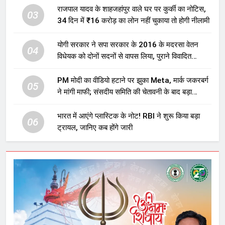
राजपाल यादव के शाहजहांपुर वाले घर पर कुर्की का नोटिस,
03
34 दिन में ₹16 करोड़ का लोन नहीं चुकाया तो होगी नीलामी
योगी सरकार ने सपा सरकार के 2016 के मदरसा वेतन
04
विधेयक को दोनों सदनों से वापस लिया, पुराने विवादित
प्रावधान समाप्त; विपक्ष ने फैसले पर उठाए सवाल
PM मोदी का वीडियो हटाने पर झुका Meta, मार्क जकरबर्ग
05
ने मांगी माफी; संसदीय समिति की चेतावनी के बाद बड़ा
घटनाक्रम
भारत में आएंगे प्लास्टिक के नोट! RBI ने शुरू किया बड़ा
06
ट्रायल, जानिए कब होंगे जारी