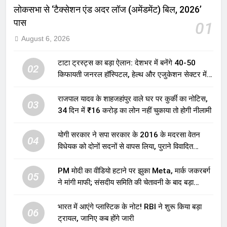
लोकसभा से ‘टैक्सेशन एंड अदर लॉज (अमेंडमेंट) बिल, 2026’
पास
01
August 6, 2026
टाटा ट्रस्ट्स का बड़ा ऐलान: देशभर में बनेंगे 40-50
02
किफायती जनरल हॉस्पिटल, हेल्थ और एजुकेशन सेक्टर में
होगा बड़ा निवेश
राजपाल यादव के शाहजहांपुर वाले घर पर कुर्की का नोटिस,
03
34 दिन में ₹16 करोड़ का लोन नहीं चुकाया तो होगी नीलामी
योगी सरकार ने सपा सरकार के 2016 के मदरसा वेतन
04
विधेयक को दोनों सदनों से वापस लिया, पुराने विवादित
प्रावधान समाप्त; विपक्ष ने फैसले पर उठाए सवाल
PM मोदी का वीडियो हटाने पर झुका Meta, मार्क जकरबर्ग
05
ने मांगी माफी; संसदीय समिति की चेतावनी के बाद बड़ा
घटनाक्रम
भारत में आएंगे प्लास्टिक के नोट! RBI ने शुरू किया बड़ा
06
ट्रायल, जानिए कब होंगे जारी