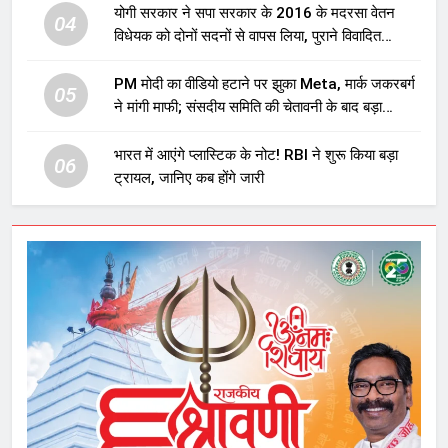
योगी सरकार ने सपा सरकार के 2016 के मदरसा वेतन
04
विधेयक को दोनों सदनों से वापस लिया, पुराने विवादित
प्रावधान समाप्त; विपक्ष ने फैसले पर उठाए सवाल
PM मोदी का वीडियो हटाने पर झुका Meta, मार्क जकरबर्ग
05
ने मांगी माफी; संसदीय समिति की चेतावनी के बाद बड़ा
घटनाक्रम
भारत में आएंगे प्लास्टिक के नोट! RBI ने शुरू किया बड़ा
06
ट्रायल, जानिए कब होंगे जारी