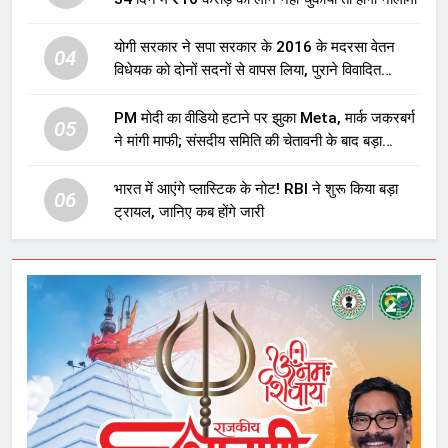
योगी सरकार ने सपा सरकार के 2016 के मदरसा वेतन
04
विधेयक को दोनों सदनों से वापस लिया, पुराने विवादित
प्रावधान समाप्त; विपक्ष ने फैसले पर उठाए सवाल
PM मोदी का वीडियो हटाने पर झुका Meta, मार्क जकरबर्ग
05
ने मांगी माफी; संसदीय समिति की चेतावनी के बाद बड़ा
घटनाक्रम
भारत में आएंगे प्लास्टिक के नोट! RBI ने शुरू किया बड़ा
06
ट्रायल, जानिए कब होंगे जारी