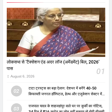
लोकसभा से ‘टैक्सेशन एंड अदर लॉज (अमेंडमेंट) बिल, 2026’
पास
01
August 6, 2026
टाटा ट्रस्ट्स का बड़ा ऐलान: देशभर में बनेंगे 40-50
02
किफायती जनरल हॉस्पिटल, हेल्थ और एजुकेशन सेक्टर में
होगा बड़ा निवेश
राजपाल यादव के शाहजहांपुर वाले घर पर कुर्की का नोटिस,
03
34 दिन में ₹16 करोड़ का लोन नहीं चुकाया तो होगी नीलामी