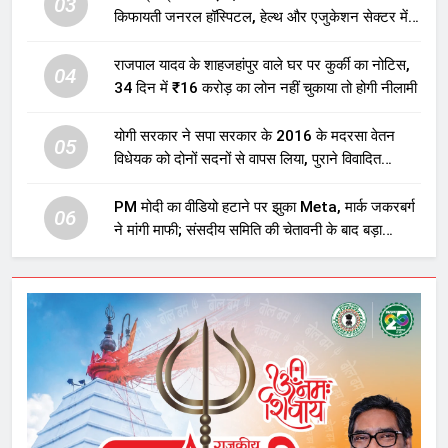
03
किफायती जनरल हॉस्पिटल, हेल्थ और एजुकेशन सेक्टर में
होगा बड़ा निवेश
राजपाल यादव के शाहजहांपुर वाले घर पर कुर्की का नोटिस,
04
34 दिन में ₹16 करोड़ का लोन नहीं चुकाया तो होगी नीलामी
योगी सरकार ने सपा सरकार के 2016 के मदरसा वेतन
05
विधेयक को दोनों सदनों से वापस लिया, पुराने विवादित
प्रावधान समाप्त; विपक्ष ने फैसले पर उठाए सवाल
PM मोदी का वीडियो हटाने पर झुका Meta, मार्क जकरबर्ग
06
ने मांगी माफी; संसदीय समिति की चेतावनी के बाद बड़ा
घटनाक्रम