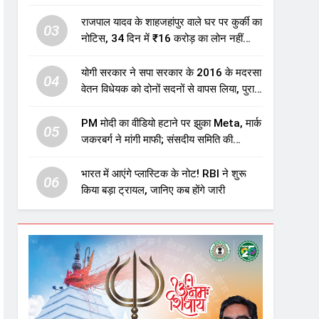
एजुकेशन सेक्टर में होगा बड़ा निवेश
राजपाल यादव के शाहजहांपुर वाले घर पर कुर्की का
03
नोटिस, 34 दिन में ₹16 करोड़ का लोन नहीं
चुकाया तो होगी नीलामी
योगी सरकार ने सपा सरकार के 2016 के मदरसा
04
वेतन विधेयक को दोनों सदनों से वापस लिया, पुराने
विवादित प्रावधान समाप्त; विपक्ष ने फैसले पर
उठाए सवाल
PM मोदी का वीडियो हटाने पर झुका Meta, मार्क
05
जकरबर्ग ने मांगी माफी; संसदीय समिति की
चेतावनी के बाद बड़ा घटनाक्रम
भारत में आएंगे प्लास्टिक के नोट! RBI ने शुरू
06
किया बड़ा ट्रायल, जानिए कब होंगे जारी