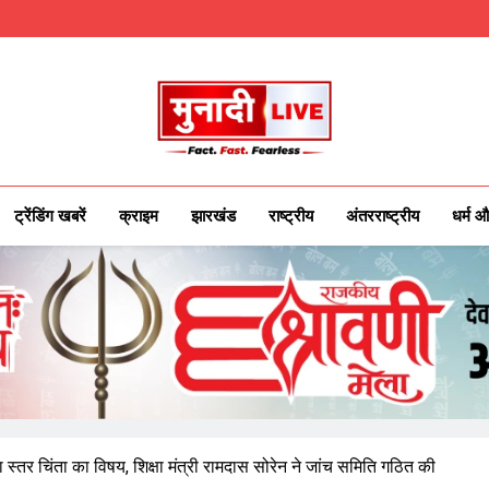
Munadilive.co
Munadi Live – Jharkhand's Leading Local
ट्रेंडिंग खबरें
क्राइम
झारखंड
राष्ट्रीय
अंतरराष्ट्रीय
धर्म औ
्षा स्तर चिंता का विषय, शिक्षा मंत्री रामदास सोरेन ने जांच समिति गठित की