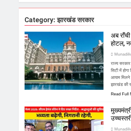
Category:
झारखंड सरकार
अब राँची
होटल, नव
Munadil
राज्य सरकार न
सिटी में होग
आयाम मिलने ज
झारखंड की र
Read Full
मुख्यमंत्
उच्चस्तरी
Munadil