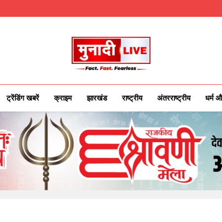
Munadilive.co
Munadi Live – Jharkhand's Leading Local
ट्रेंडिंग खबरें
क्राइम
झारखंड
राष्ट्रीय
अंतरराष्ट्रीय
धर्म औ