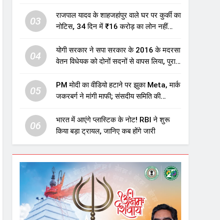
एजुकेशन सेक्टर में होगा बड़ा निवेश
राजपाल यादव के शाहजहांपुर वाले घर पर कुर्की का
03
नोटिस, 34 दिन में ₹16 करोड़ का लोन नहीं
चुकाया तो होगी नीलामी
योगी सरकार ने सपा सरकार के 2016 के मदरसा
04
वेतन विधेयक को दोनों सदनों से वापस लिया, पुराने
विवादित प्रावधान समाप्त; विपक्ष ने फैसले पर
उठाए सवाल
PM मोदी का वीडियो हटाने पर झुका Meta, मार्क
05
जकरबर्ग ने मांगी माफी; संसदीय समिति की
चेतावनी के बाद बड़ा घटनाक्रम
भारत में आएंगे प्लास्टिक के नोट! RBI ने शुरू
06
किया बड़ा ट्रायल, जानिए कब होंगे जारी