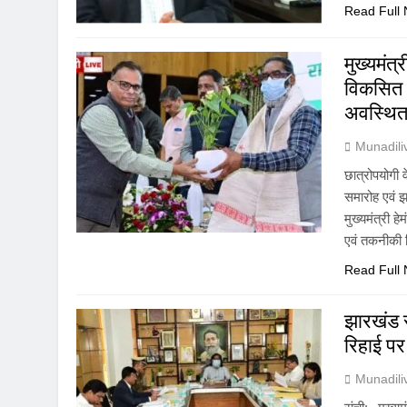
Read Full
मुख्यमंत्
विकसित 6 
अवस्थित 
Munadil
छात्रोपयोगी व
समारोह एवं झ
मुख्यमंत्री ह
एवं तकनीकी श
Read Full
झारखंड र
रिहाई प
Munadil