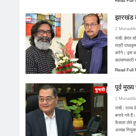
Read Full
झारखंड 
Munadil
रांची: हेमंत
मंत्री राधाक
करेंगे। इस 
कल्याणकारी 
Read Full
पूर्व मुख
Munadil
रांची : राज्
बनाये गये है
फैसला लेते ह
अध्यक्ष नियुक