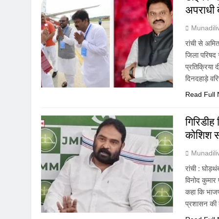
अपराधी ब
Munadil
रांची से अमित
जिला परिषद स
प्रतिक्रिया 
दिनदहाड़े व
Read Full
गिरिडीह 
कोशिश सफ
Munadil
रांची : घोड़थं
विनोद कुमार प
कहा कि भाजप
प्रशासन की 