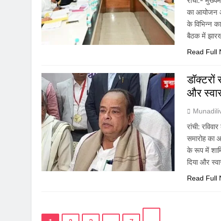
रांची:- मुख्य
का आयोजन आज 
के विभिन्न क
बैठक में झार
Read Full
डॉक्टरों 
और स्वास्
Munadil
रांची: रविव
समारोह का आय
के रूप में श
दिया और स्वा
Read Full