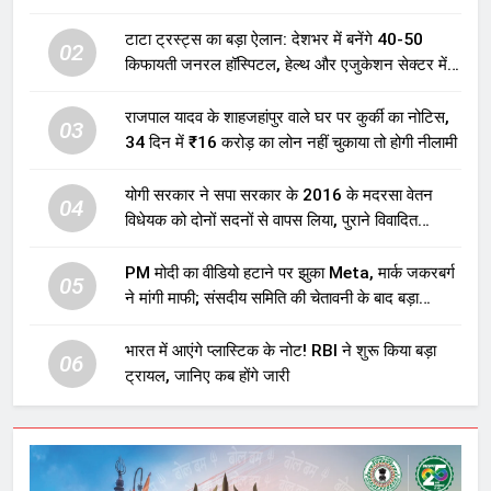
टाटा ट्रस्ट्स का बड़ा ऐलान: देशभर में बनेंगे 40-50
02
किफायती जनरल हॉस्पिटल, हेल्थ और एजुकेशन सेक्टर में
होगा बड़ा निवेश
राजपाल यादव के शाहजहांपुर वाले घर पर कुर्की का नोटिस,
03
34 दिन में ₹16 करोड़ का लोन नहीं चुकाया तो होगी नीलामी
योगी सरकार ने सपा सरकार के 2016 के मदरसा वेतन
04
विधेयक को दोनों सदनों से वापस लिया, पुराने विवादित
प्रावधान समाप्त; विपक्ष ने फैसले पर उठाए सवाल
PM मोदी का वीडियो हटाने पर झुका Meta, मार्क जकरबर्ग
05
ने मांगी माफी; संसदीय समिति की चेतावनी के बाद बड़ा
घटनाक्रम
भारत में आएंगे प्लास्टिक के नोट! RBI ने शुरू किया बड़ा
06
ट्रायल, जानिए कब होंगे जारी