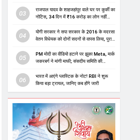
एजुकेशन सेक्टर में होगा बड़ा निवेश
राजपाल यादव के शाहजहांपुर वाले घर पर कुर्की का
03
नोटिस, 34 दिन में ₹16 करोड़ का लोन नहीं
चुकाया तो होगी नीलामी
योगी सरकार ने सपा सरकार के 2016 के मदरसा
04
वेतन विधेयक को दोनों सदनों से वापस लिया, पुराने
विवादित प्रावधान समाप्त; विपक्ष ने फैसले पर
उठाए सवाल
PM मोदी का वीडियो हटाने पर झुका Meta, मार्क
05
जकरबर्ग ने मांगी माफी; संसदीय समिति की
चेतावनी के बाद बड़ा घटनाक्रम
भारत में आएंगे प्लास्टिक के नोट! RBI ने शुरू
06
किया बड़ा ट्रायल, जानिए कब होंगे जारी