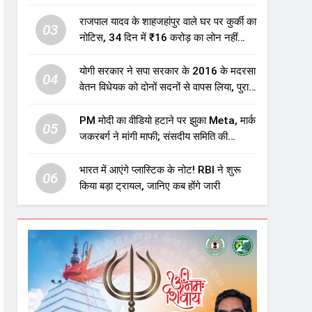
एजुकेशन सेक्टर में होगा बड़ा निवेश
राजपाल यादव के शाहजहांपुर वाले घर पर कुर्की का
03
नोटिस, 34 दिन में ₹16 करोड़ का लोन नहीं
चुकाया तो होगी नीलामी
योगी सरकार ने सपा सरकार के 2016 के मदरसा
04
वेतन विधेयक को दोनों सदनों से वापस लिया, पुराने
विवादित प्रावधान समाप्त; विपक्ष ने फैसले पर
उठाए सवाल
PM मोदी का वीडियो हटाने पर झुका Meta, मार्क
05
जकरबर्ग ने मांगी माफी; संसदीय समिति की
चेतावनी के बाद बड़ा घटनाक्रम
भारत में आएंगे प्लास्टिक के नोट! RBI ने शुरू
06
किया बड़ा ट्रायल, जानिए कब होंगे जारी