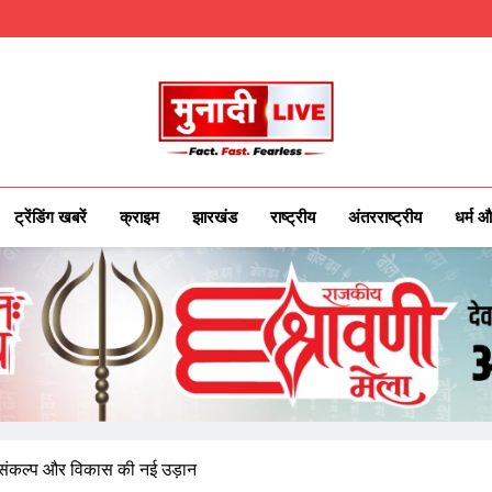
Munadilive.co
Munadi Live – Jharkhand's Leading Local
ट्रेंडिंग खबरें
क्राइम
झारखंड
राष्ट्रीय
अंतरराष्ट्रीय
धर्म औ
ा, संकल्प और विकास की नई उड़ान